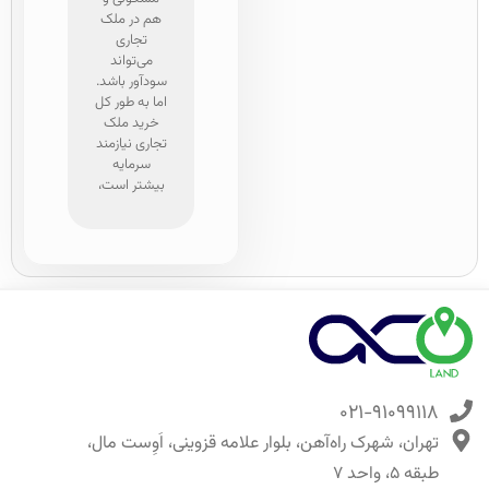
مختلفی
هم در ملک
موقع
تجاری
مکان
می‌تواند
امکان
سودآور باشد.
رفاه
اما به طور کل
دسترسی
خرید ملک
پتانسیل
تجاری نیازمند
منطقه
سرمایه
نکات د
بیشتر است،
است
۰۲۱-۹۱۰۹۹۱۱۸
تهران، شهرک راه‌آهن، بلوار علامه قزوینی، اَوِست‌ مال،
طبقه ۵، واحد ۷