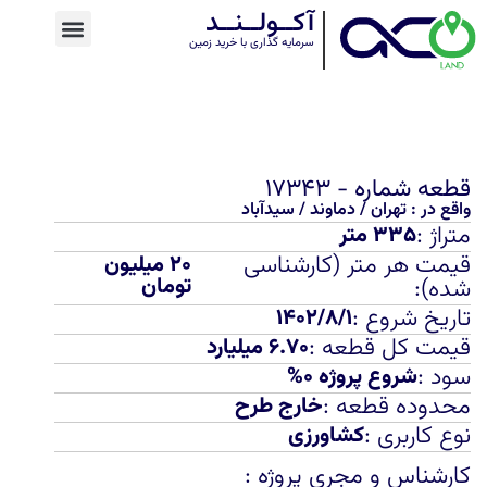
آکــولــنــد
سرمایه گذاری با خرید زمین
قطعه شماره - ۱۷۳۴۳
واقع در :
تهران
/
دماوند
/
سیدآباد
متراژ :
۳۳۵ متر
قیمت هر متر (کارشناسی
۲۰ میلیون
تومان
شده):
تاریخ شروع :
۱۴۰۲/۸/۱
قیمت کل قطعه :
۶.۷۰ میلیارد
سود :
شروع پروژه ۰%
محدوده قطعه :
خارج طرح
نوع کاربری :
کشاورزی
کارشناس و مجری پروژه :